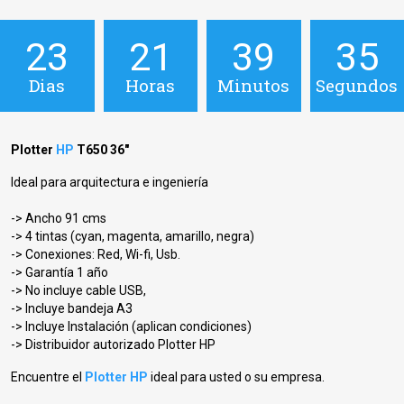
23
21
39
34
Dias
Horas
Minutos
Segundos
Plotter
HP
T650 36"
Ideal para arquitectura e ingeniería
-> Ancho 91 cms
-> 4 tintas (cyan, magenta, amarillo, negra)
-> Conexiones: Red, Wi-fi, Usb.
-> Garantía 1 año
-> No incluye cable USB,
-> Incluye bandeja A3
-> Incluye Instalación (aplican condiciones)
-> Distribuidor autorizado Plotter HP
Encuentre el
Plotter HP
ideal para usted o su empresa.