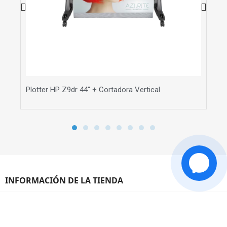
Plotter HP Z9dr 44" + Cortadora Vertical
Plo
INFORMACIÓN DE LA TIENDA
¿CÓMO TE AYUDAMOS?
