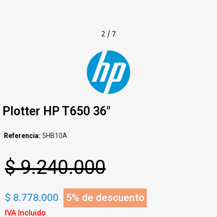
2
/
7
Plotter HP T650 36"
Referencia
5HB10A
$ 9.240.000
$ 8.778.000
5% de descuento
IVA Incluido