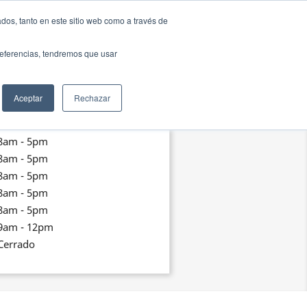
dos, tanto en este sitio web como a través de
og
Contáctenos
preferencias, tendremos que usar
Aceptar
Rechazar
8am - 5pm
8am - 5pm
8am - 5pm
8am - 5pm
8am - 5pm
9am - 12pm
Cerrado