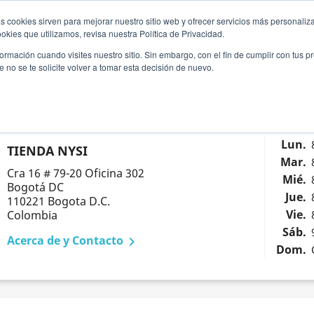
s cookies sirven para mejorar nuestro sitio web y ofrecer servicios más personaliza
ductos
Hewlett Packard
Ofertas
Bl
kies que utilizamos, revisa nuestra Política de Privacidad.
rmación cuando visites nuestro sitio. Sin embargo, con el fin de cumplir con tus 
no se te solicite volver a tomar esta decisión de nuevo.
Lun.
TIENDA NYSI
Mar.
Cra 16 # 79-20 Oficina 302
Mié.
Bogotá DC
Jue.
110221 Bogota D.C.
Vie.
Colombia
Sáb.
Acerca de y Contacto

Dom.