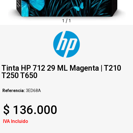
1
/
1
Tinta HP 712 29 ML Magenta | T210
T250 T650
Referencia
3ED68A
$ 136.000
IVA Incluido