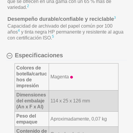
que se ofrecen en una gama con un 65 % más de
2
variedad.
3
Desempeño durable/confiable y reciclable
Capacidad de archivado del papel común por 100
4
años
y tinta negra HP permanente y resistente al agua
5
con certificación ISO.
Especificaciones
Colores de
botella/cartuc
Magenta
hos de
impresión
Dimensiones
del embalaje
114 x 25 x 126 mm
(An x F x Al)
Peso del
Aproximadamente, 0,07 kg
empaque
Contenido de