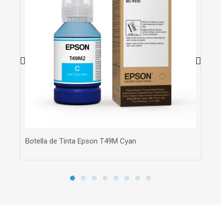
530
Botella de Tinta Epson T49M Cyan
Tin