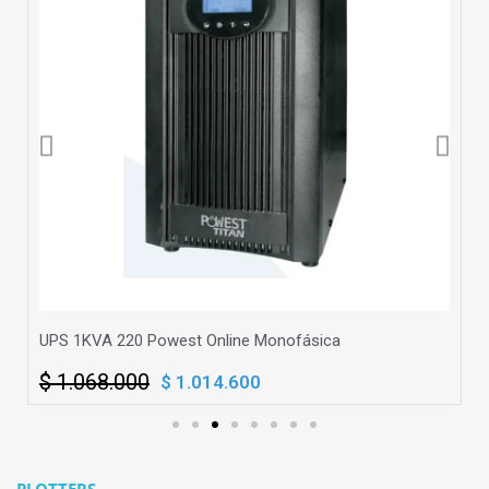
UPS 1KVA 220 Powest Online Monofásica
U
$ 1.068.000
$
$ 1.014.600
PLOTTERS