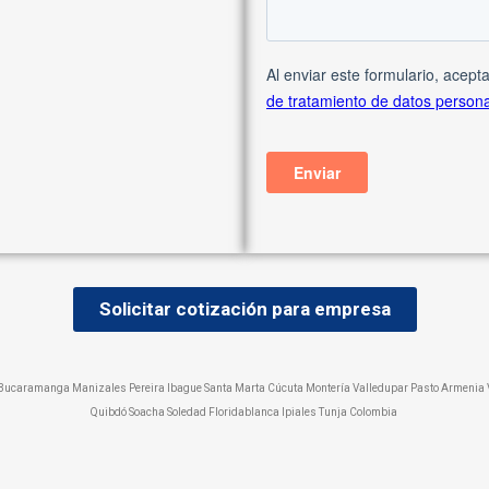
Solicitar cotización para empresa
s Bucaramanga Manizales Pereira Ibague Santa Marta Cúcuta Montería Valledupar Pasto Armenia V
Quibdó Soacha Soledad Floridablanca Ipiales Tunja Colombia