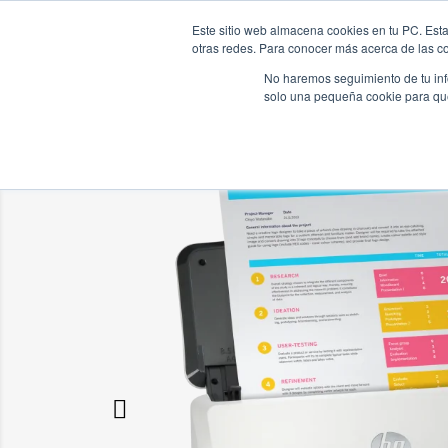
Este sitio web almacena cookies en tu PC. Esta
Inicio
Pro
otras redes. Para conocer más acerca de las coo
No haremos seguimiento de tu info
solo una pequeña cookie para que 
Inicio
Productos
Escaner de documentos
Escaner d