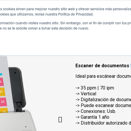
s cookies sirven para mejorar nuestro sitio web y ofrecer servicios más personaliza
ductos
Hewlett Packard
Ofertas
Bl
kies que utilizamos, revisa nuestra Política de Privacidad.
rmación cuando visites nuestro sitio. Sin embargo, con el fin de cumplir con tus 
no se te solicite volver a tomar esta decisión de nuevo.
e documentos HP 2000 s2
Escaner de d
Referencia
6FW06A
Escaner de documentos
Ideal para escánear docume
-> 35 ppm | 70 ipm
-> Vertical
-> Digitalización de docum
-> Puede escanear docume
-> Conexiones: Usb.
-> Garantía 1 año
-> Distribuidor autorizad