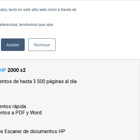
dos, tanto en este sitio web como a través de
og
Contáctenos
preferencias, tendremos que usar
ocumentos HP 2000 s2
Aceptar
Rechazar
HP
2000 s2
ntos de hasta 3.500 páginas al día.
entos rápida.
ntos a PDF y Word.
o de Escaner de documentos HP