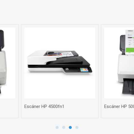
Escáner HP 5000 s5
Escáner de docum
fn2