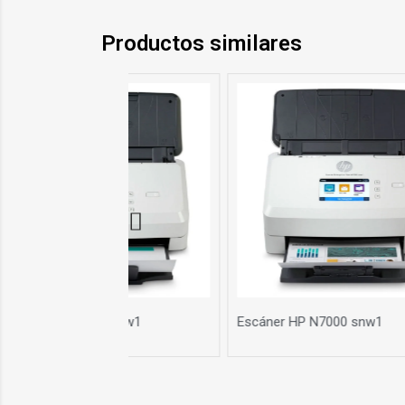
Productos similares
áner HP N7000 snw1
Escáner HP 4500fn1