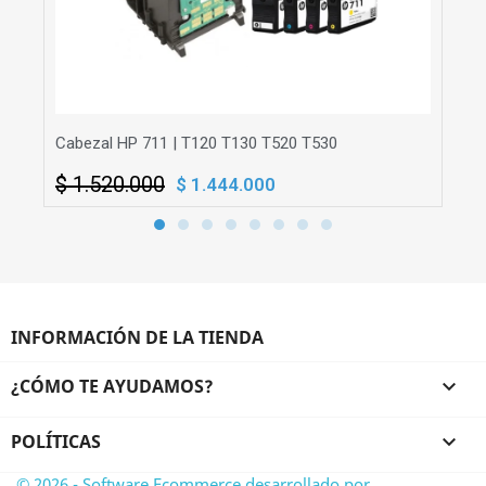
Cabezal HP 711 | T120 T130 T520 T530
Cab
$ 1.520.000
$ 1.444.000
INFORMACIÓN DE LA TIENDA
¿CÓMO TE AYUDAMOS?

POLÍTICAS

© 2026 - Software Ecommerce desarrollado por