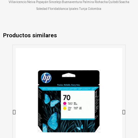
Villavicencio Neiva Popayán Sincelejo Buenaventura Palmira Riohacha Quibdó Soacha
Soledad Floridablanca Ipiales Tunja Colombia
Productos similares