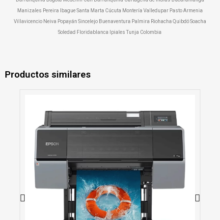
Manizales Pereira Ibague Santa Marta Cúcuta Montería Valledupar Pasto Armenia
Villavicencio Neiva Popayán Sincelejo Buenaventura Palmira Riohacha Quibdó Soacha
Soledad Floridablanca Ipiales Tunja Colombia
Productos similares