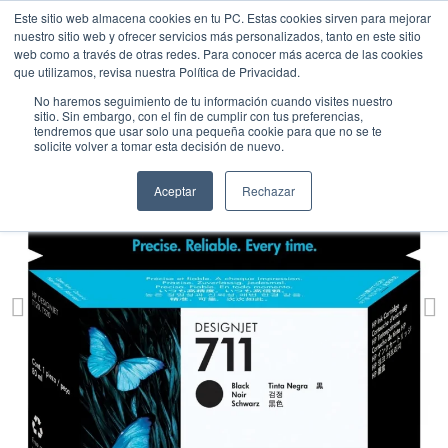
Este sitio web almacena cookies en tu PC. Estas cookies sirven para mejorar
nuestro sitio web y ofrecer servicios más personalizados, tanto en este sitio
web como a través de otras redes. Para conocer más acerca de las cookies
que utilizamos, revisa nuestra Política de Privacidad.
No haremos seguimiento de tu información cuando visites nuestro
sitio. Sin embargo, con el fin de cumplir con tus preferencias,
tendremos que usar solo una pequeña cookie para que no se te
solicite volver a tomar esta decisión de nuevo.
Aceptar
Rechazar