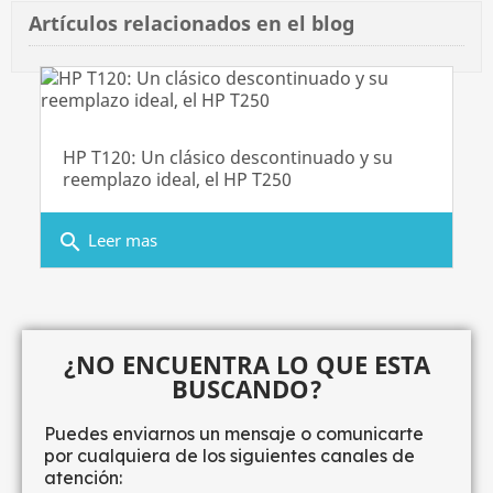
Artículos relacionados en el blog
diciembre 30, 2021
HP T120: Un clásico descontinuado y su
noviembre 25, 2019
reemplazo ideal, el HP T250
search
Leer mas
julio 12, 2018
¿NO ENCUENTRA LO QUE ESTA
BUSCANDO?
Puedes enviarnos un mensaje o comunicarte
por cualquiera de los siguientes canales de
atención: