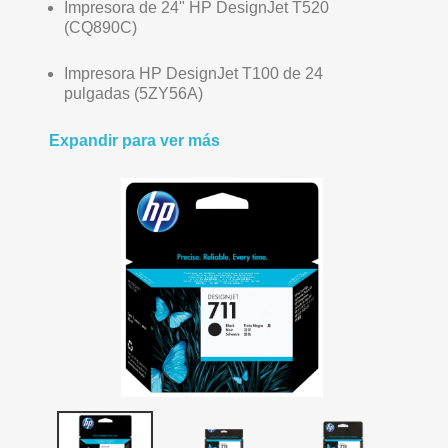
Impresora de 24" HP DesignJet T520
(CQ890C)
Impresora HP DesignJet T100 de 24
pulgadas (5ZY56A)
Expandir para ver más