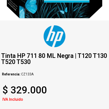
1
/
1
Tinta HP 711 80 ML Negra | T120 T130
T520 T530
Referencia
CZ133A
$ 329.000
IVA Incluido