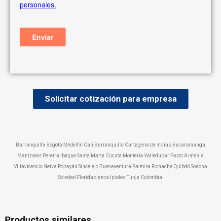
Solicitar cotización para empresa
Barranquilla Bogotá Medellín Cali Barranquilla Cartagena de Indias Bucaramanga
Manizales Pereira Ibague Santa Marta Cúcuta Montería Valledupar Pasto Armenia
Villavicencio Neiva Popayán Sincelejo Buenaventura Palmira Riohacha Quibdó Soacha
Soledad Floridablanca Ipiales Tunja Colombia
Productos similares