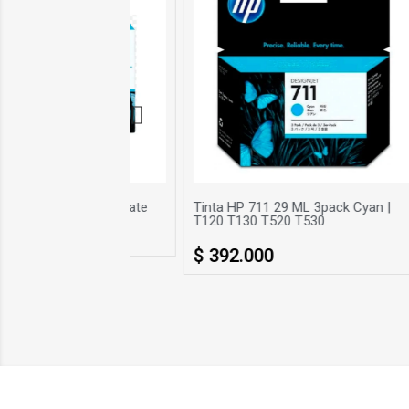
a HP 711 29 ML 3pack Cyan |
Cartucho de Mantenimiento HP
0 T130 T520 T530
(CH649A)
392.000