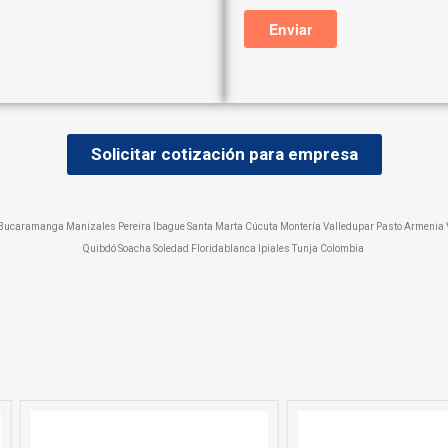
Solicitar cotización para empresa
s Bucaramanga Manizales Pereira Ibague Santa Marta Cúcuta Montería Valledupar Pasto Armenia V
Quibdó Soacha Soledad Floridablanca Ipiales Tunja Colombia