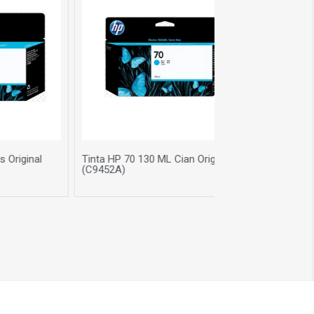
 Cian Original
Tinta HP 738 300 ML Cyan Original
Tinta
| T21
$ 840.000
$ 2