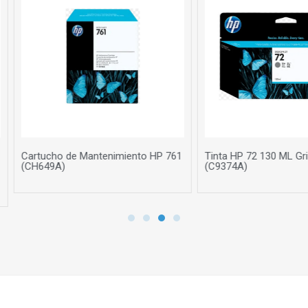
 761
Tinta HP 72 130 ML Gris Original
Tinta HP 70 130 ML
(C9374A)
(C9452A)