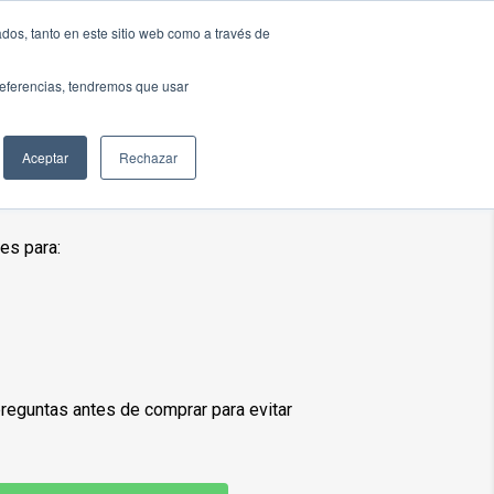
dos, tanto en este sitio web como a través de
og
Contáctenos
preferencias, tendremos que usar
300 ML Gris
Aceptar
Rechazar
es para:
preguntas antes de comprar para evitar