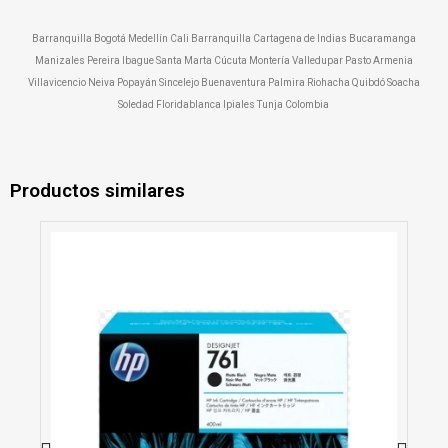
Barranquilla Bogotá Medellín Cali Barranquilla Cartagena de Indias Bucaramanga
Manizales Pereira Ibague Santa Marta Cúcuta Montería Valledupar Pasto Armenia
Villavicencio Neiva Popayán Sincelejo Buenaventura Palmira Riohacha Quibdó Soacha
Soledad Floridablanca Ipiales Tunja Colombia
Productos similares