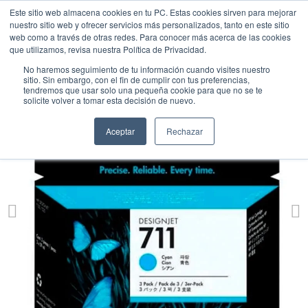
Este sitio web almacena cookies en tu PC. Estas cookies sirven para mejorar
nuestro sitio web y ofrecer servicios más personalizados, tanto en este sitio
web como a través de otras redes. Para conocer más acerca de las cookies
que utilizamos, revisa nuestra Política de Privacidad.
No haremos seguimiento de tu información cuando visites nuestro
sitio. Sin embargo, con el fin de cumplir con tus preferencias,
tendremos que usar solo una pequeña cookie para que no se te
solicite volver a tomar esta decisión de nuevo.
Aceptar
Rechazar