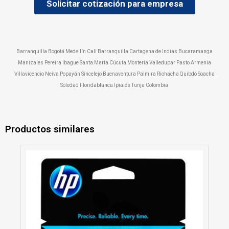
Solicitar cotización para empresa
Barranquilla Bogotá Medellín Cali Barranquilla Cartagena de Indias Bucaramanga
Manizales Pereira Ibague Santa Marta Cúcuta Montería Valledupar Pasto Armenia
Villavicencio Neiva Popayán Sincelejo Buenaventura Palmira Riohacha Quibdó Soacha
Soledad Floridablanca Ipiales Tunja Colombia
Productos similares