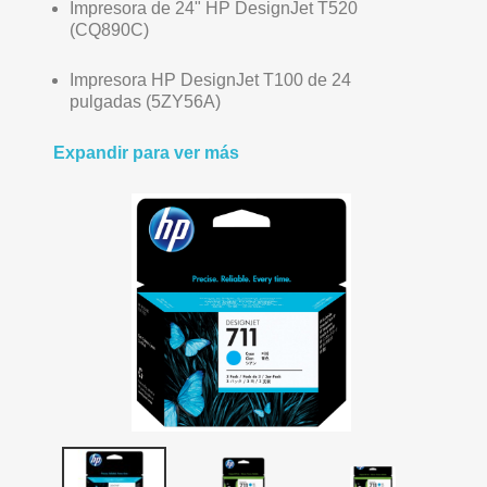
Impresora de 24" HP DesignJet T520
(CQ890C)
Impresora HP DesignJet T100 de 24
pulgadas (5ZY56A)
Expandir para ver más